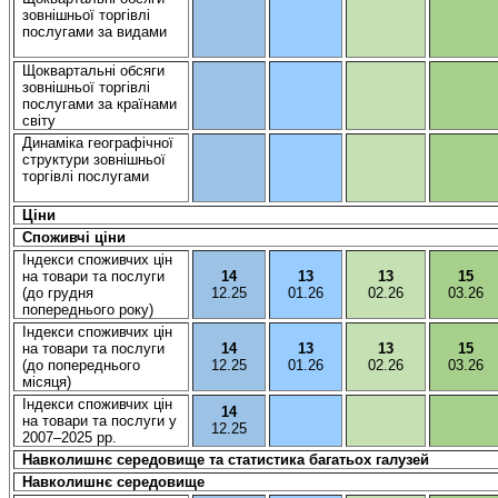
зовнішньої
торгівлі
послугами
за видами
Щоквартальні
обсяги
зовнішньої
торгівлі
послугами
за
країнами
світу
Динаміка
географічної
структури
зовнішньої
торгівлі
послугами
Ціни
Споживчі
ціни
Індекси
споживчих
цін
на
товари
та
послуги
14
13
13
15
(до
грудня
12.25
01.26
02.26
03.26
попереднього
року)
Індекси
споживчих
цін
на
товари
та
послуги
14
13
13
15
(до
попереднього
12.25
01.26
02.26
03.26
місяця
)
Індекси
споживчих
цін
14
на
товари
та
послуги
у
12.25
2007–2025
рр
.
Навколишнє
середовище
та статистика
багатьох
галузей
Навколишнє
середовище