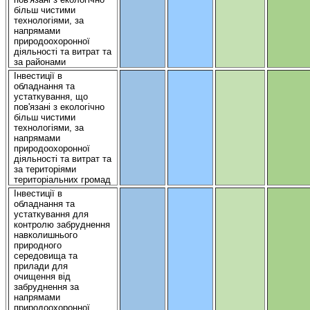
більш
чистими
технологіями
, за
напрямами
природоохоронної
діяльності
та
витрат
та
за районами
Інвестиції
в
обладнання
та
устаткування
,
що
пов'язані
з
екологічно
більш
чистими
технологіями
, за
напрямами
природоохоронної
діяльності
та
витрат
та
за
територіями
територіальних
громад
Інвестиції
в
обладнання
та
устаткування
для
контролю
забруднення
навколишнього
природного
середовища
та
прилади
для
очищення
від
забруднення
за
напрямами
природоохоронної