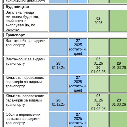
економічної
діяльності
Будівництво
Загальна
площа
житлових
буд
инків
,
02
прийнятих
в
2025
експлуатацію
, по
районах
Транспорт
Вантажообіг
за видами
27
транспорту
2025
(
остаточні
дані
)
Вантажообіг
за видами
03
транспорту
28
01.26
29
01-12.25
30
01-03.26
01-02.26
Кількість
перевезених
27
пасажирів
за видами
2025
транспорту
(
остаточні
дані
)
Кількість
перевезених
03
пасажирів
за видами
28
01.26
29
транспорту
01-12.25
30
01-03.26
01-02.26
Обсяги
перевезених
27
вантажів
за видами
2025
транспорту
(
остаточні