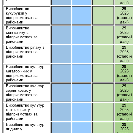
дані
)
Виробництво
29
кукурудзи
у
2025
підприємствах
за
(
остаточні
районами
дані
)
Виробництво
29
соняшнику
в
2025
підприємствах
за
(
остаточні
районами
дані
)
Виробництво
ріпаку
в
29
підприємствах
за
2025
районами
(
остаточні
дані
)
Виробництво
культур
29
багаторічних
у
2025
підприємствах
за
(
остаточні
районами
дані
)
Виробництво
культур
29
зерняткових
у
2025
підприємствах
за
(
остаточні
районами
дані
)
Виробництво
культур
29
кісточкових
у
2025
підприємствах
за
(
остаточні
районами
дані
)
Виробництво
культур
29
ягідних
у
2025