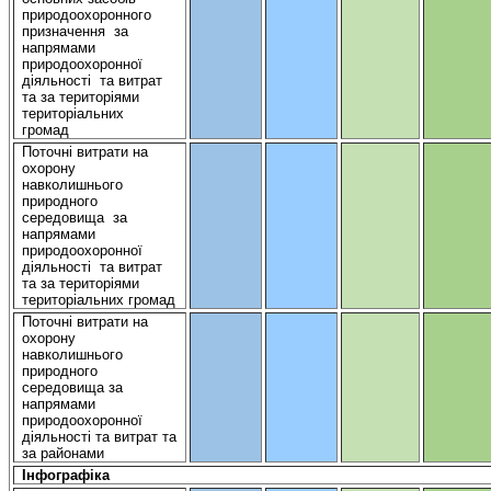
природоохоронного
призначення
за
напрямами
природоохоронної
діяльності
та
витрат
та за
територіями
територіальних
громад
Поточні
витрати
на
охорону
навколишнього
природного
середовища
за
напрямами
природоохоронної
діяльності
та
витрат
та за
територіями
територіальних
громад
Поточні
витрати
на
охорону
навколишнього
природного
середовища
за
напрямами
природоохоронної
діяльності
та
витрат
та
за районами
Інфографіка