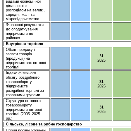
видами
економічної
діяльності
з
розподілом
на
великі
,
середні
,
малі
та
мікропідприємства
Фінансові
результати
до
оподаткування
підприємств
по
районах
Внутрішня
торгівля
Обсяг
продажу і
запаси
товарів
31
(
продукції
) на
2025
підприємствах
оптової
торгівлі
Індекс
фізичного
обсягу
роздрібного
товарообороту
31
підприємств
2025
роздрібної
торгівлі
за
товарними
групами
Структура оптового
товарообороту
31
підприємств
оптової
2025
торгівлі
(2005–2025
рр
.)
Сільське
,
лісове
та
рибне
господарство
Площі
посівні
уточнені