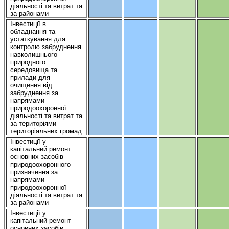
діяльності
та
витрат
та
за районами
Інвестиції
в
обладнання
та
устаткування
для
контролю
забруднення
навколишнього
природного
середовища
та
прилади
для
очищення
від
забруднення
за
напрямами
природоохоронної
діяльності
та
витрат
та
за
територіями
територіальних
громад
Інвестиції
у
капітальний
ремонт
основних
засобів
природоохоронного
призначення
за
напрямами
природоохоронної
діяльності
та
витрат
та
за районами
Інвестиції
у
капітальний
ремонт
основних
засобів