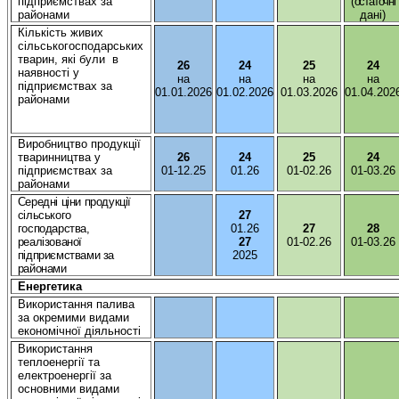
підприємствах
за
(
остаточні
районами
дані
)
Кількість
живих
сільськогосподарських
тварин
,
які
були
в
26
24
25
24
наявності
у
на
на
на
на
підприємствах
за
01.01.2026
01.02.2026
01.03.2026
01.04.202
районами
Виробництво
продукції
тваринництва
у
26
24
25
24
підприємствах
за
01-12.25
01.26
01-02.26
01-03.26
районами
Середні
ціни
продукції
сільського
27
господарства
,
01.26
27
28
реалізованої
27
01-02.26
01-03.26
підприємствами
за
2025
районами
Енергетика
Використання
палива
за
окремими
видами
економічної
діяльності
Використання
теплоенергії
та
електроенергії
за
основними
видами