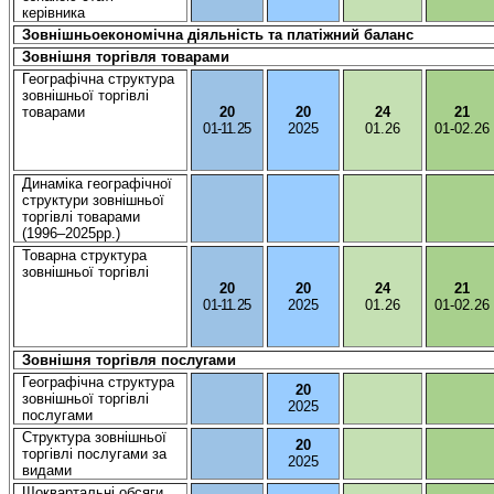
керівника
Зовнішньоекономічна
діяльність
та
платіжний
баланс
Зовнішня
торгівля
товарами
Географiчна
структура
зовнiшньої
торгiвлi
товарами
20
20
24
21
01-11.25
2025
01.26
01-02.26
Динаміка
географічної
структури
зовнішньої
торгівлі
товарами
(1996–2025рр.)
Товарна
структура
зовнішньої
торгівлі
20
20
24
21
01-11.25
2025
01.26
01-02.26
Зовнішня
торгівля
послугами
Географічна
структура
20
зовнішньої
торгівлі
2025
послугами
Структура
зовнішньої
20
торгівлі
послугами
за
2025
видами
Щоквартальні
обсяги