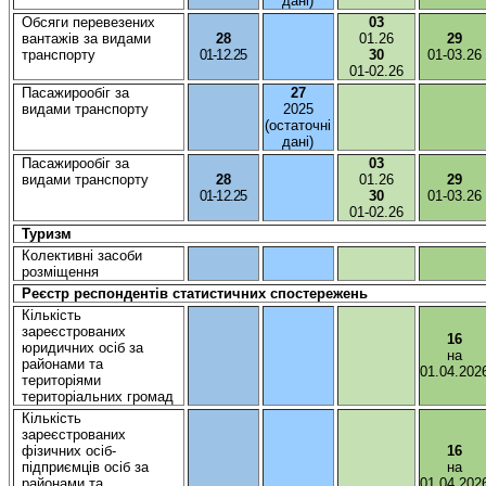
дані
)
Обсяги
перевезених
03
вантажів
за видами
28
01.26
29
транспорту
01-12.25
30
01-03.26
01-02.26
Пасажирообіг
за
27
видами транспорту
2025
(
остаточні
дані
)
Пасажирообіг
за
03
видами транспорту
28
01.26
29
01-12.25
30
01-03.26
01-02.26
Туризм
Колективні
засоби
розміщення
Реєстр
респондентів
статистичних
спостережень
Кількість
зареєстрованих
16
юридичних
осіб
за
на
районами та
01.04.202
територіями
територіальних
громад
Кількість
зареєстрованих
фізичних
осіб-
16
підприємців
осіб
за
на
районами та
01.04.202