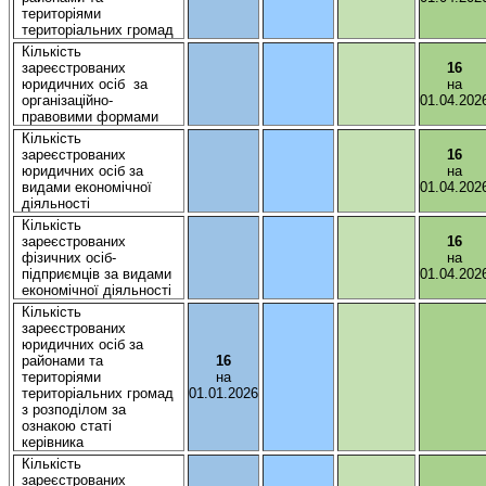
територіями
територіальних
громад
Кількість
зареєстрованих
16
юридичних
осіб
за
на
організаційно-
01.04.202
правовими
формами
Кількість
зареєстрованих
16
юридичних
осіб
за
на
видами
економічної
01.04.202
діяльності
Кількість
зареєстрованих
16
фізичних
осіб-
на
підприємців
за видами
01.04.202
економічної
діяльності
Кількість
зареєстрованих
юридичних
осіб
за
районами та
16
територіями
на
територіальних
громад
01.01.2026
з
розподілом
за
ознакою
статі
керівника
Кількість
зареєстрованих