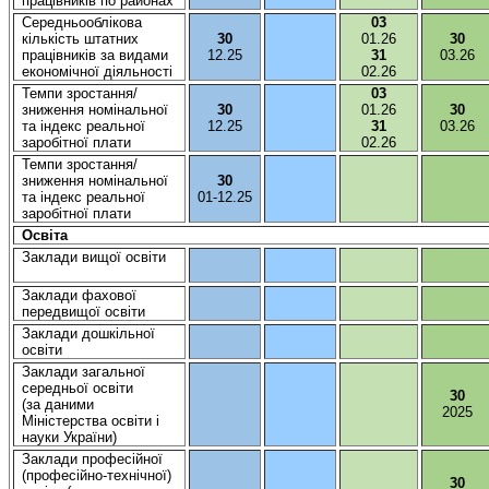
працівників
по районах
Середньооблікова
03
кількість
штатних
30
01.26
30
працівників
за видами
12.25
31
03.26
економічної
діяльності
02.26
Темпи
зростання
/
03
зниження
номінальної
30
01.26
30
та
індекс
реальної
12.25
31
03.26
заробітної
плати
02.26
Темпи
зростання
/
зниження
номінальної
30
та
індекс
реальної
01-12.25
заробітної
плати
Освіта
Заклади
вищої
освіти
Заклади
фахової
передвищої
освіти
Заклади
дошкільної
освіти
Заклади
загальної
середньої
освіти
30
(за
даними
2025
Міністерства
освіти
і
науки
України
)
Заклади
професійної
(
професійно-технічної
)
30