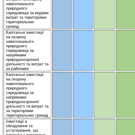
навколишнього
природного
середовища
за видами
витрат
та
територіями
територіальних
громад
Капітальні
інвестиції
на
охорону
навколишнього
природного
середовища
за
напрямами
природоохоронної
діяльності
та
витрат
та
за районами
Капітальні
інвестиції
на
охорону
навколишнього
природного
середовища
за
напрямами
природоохоронної
діяльності
та
витрат
та
за
територіями
територіальних
громад
Інвестиції
в
обладнання
та
устаткування
,
що
пов'язані
з
екологічно