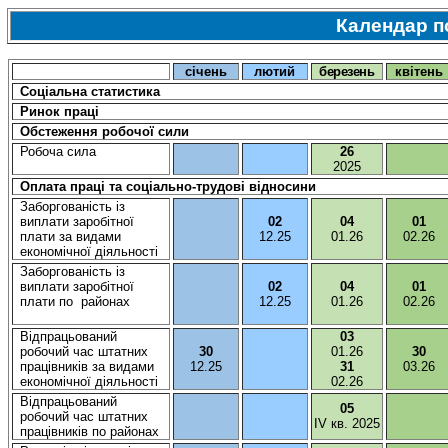
Календар 
січень
лютий
березень
квітень
С
оціальна
статистика
Ринок
праці
Обстеження
робочої
сили
Робоча
сила
26
202
5
Оплата
праці
та
соціально-трудові
відносини
Заборгованість
із
виплати
заробітної
02
04
01
плати за видами
12.25
01.26
02.26
економічної
діяльності
Заборгованість
із
виплати
заробітної
02
04
01
плати
по
районах
12.25
01.26
02.26
Відпрацьований
03
робочий
час
штатних
30
01.26
30
працівників
за видами
12.25
31
03.26
економічної
діяльності
02.26
Відпрацьований
05
робочий
час
штатних
IV
кв.
2025
працівників
по районах