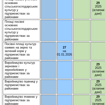
основних
29
сільськогосподарських
2025
культур у
(
остаточні
підприємствах
за
дані
)
районами
Площi
посiвнi
основних
сільськогосподарських
культур у
підприємствах
за
районами
Посівні
площі
культур
озимих
на зерно та
27
зелений
корм у
на
підприємствах
за
01.01.2026
районами
Виробництво
культур
29
зернових
і
2025
зернобобових
у
(
остаточні
підприємствах
за
дані
)
районами
Виробництво
пшениці
у
29
підприємствах
за
2025
районами
(
остаточні
дані
)
Виробництво
ячменю у
29
підприємствах
за
2025
районами
(
остаточні