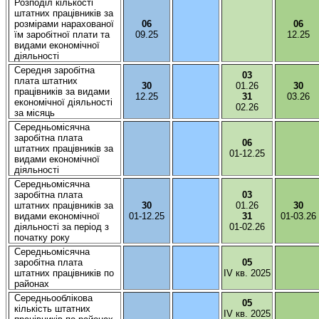
Розподіл
кількості
штатних
працівників
за
розмірами
нарахованої
06
06
їм
заробітної
плати та
09.25
12.25
видами
економічної
діяльності
Середня
заробітна
03
плата
штатних
30
01.26
30
працівників
за видами
12.25
31
03.26
економічної
діяльності
02.26
за
місяць
Середньомісячна
заробітна
плата
06
штатних
працівників
за
01-12.25
видами
економічної
діяльності
Середньомісячна
заробітна
плата
03
штатних
працівників
за
30
01.26
30
видами
економічної
01-12.25
31
01-03.26
діяльності
за
період
з
01-02.26
початку року
Середньомісячна
заробітна
плата
05
штатних
працівників
по
IV
кв.
2025
районах
Середньооблікова
05
кількість
штатних
IV
кв.
2025