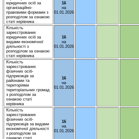
юридичних
осіб
за
16
організаційно-
на
правовими
формами з
01.01.2026
розподілом
за
ознакою
статі
керівника
Кількість
зареєстрованих
юридичних
осіб
за
16
видами
економічної
на
діяльності
з
01.01.2026
розподілом
за
ознакою
статі
керівника
Кількість
зареєстрованих
фізичних
осіб-
підприємців
за
16
районами та
на
територіями
01.01.2026
територіальних
громад
з
розподілом
за
ознакою
статі
керівника
Кількість
зареєстрованих
фізичних
осіб-
16
підприємців
за видами
на
економічної
діяльності
01.01.2026
з
розподілом
за
ознакою
статі