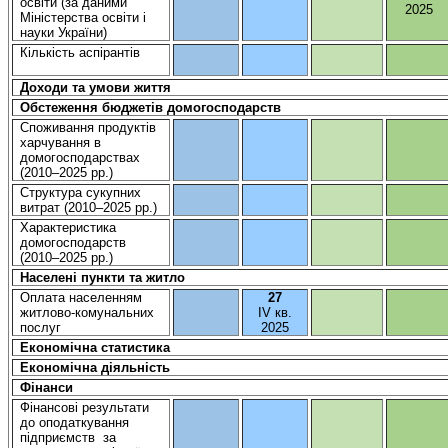
освіти
(за
даними
2025
Міністерства
освіти
і
науки
України
)
Кількість
аспірантів
Доходи та
умови
життя
Обстеження
бюджетів
домогосподарств
Споживання
продуктів
харчування
в
домогосподарствах
(2010–2025
рр
.)
Структура
сукупних
витрат
(2010–2025
рр
.)
Характеристика
домогосподарств
(2010–2025
рр
.)
Населені
пункти
та
житло
Оплата
населенням
27
житлово-комунальних
IV
кв.
послуг
2025
Економічна статистика
Економічна
діяльність
Фінанси
Фінансові
результати
до
оподаткування
підприємств
за