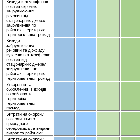
Викиди
в
атмосферне
повітря
окремих
забруднюючих
речовин
від
стаціонарних
джерел
забруднення
по
районах і
територіях
територіальних
громад
Викиди
забруднюючих
речовин
та
діоксиду
вуглецю
в
атмосферне
повітря
від
стаціонарних
джерел
забруднення
по
районах і
територіях
територіальних
громад
Утворення
та
оброблення
відходів
по районах та
територіях
територіальних
громад
Витрати
на
охорону
навколишнього
природного
середовища
за видами
витрат
та районами
Витрати
на
охорону