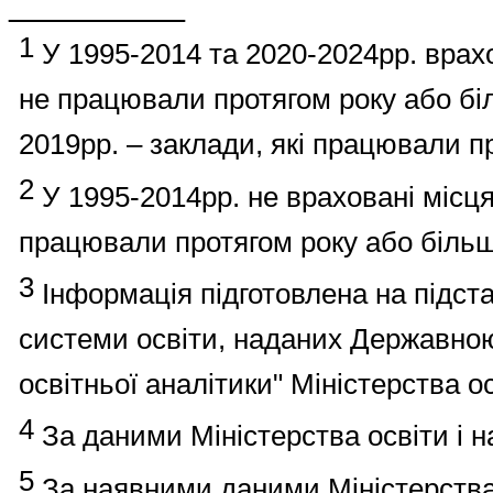
________
1
У 1995-2014 та 2020-2024рр.
врах
не
працювали
протягом
року
або
бі
2019рр. –
заклади
,
які
працювали
п
2
У 1995-2014рр. не
враховані
місц
працювали
протягом
року
або
біль
3
Інформація
підготовлена
на
підста
системи
освіти
,
наданих
Державно
освітньої
аналітики
"
Міністерства
о
4
За даними Міністерства освіти і н
5
За наявними даними Міністерства 